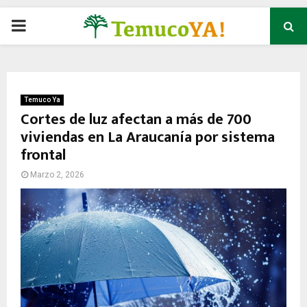
P
R
I
Temuco Ya
Cortes de luz afectan a más de 700
viviendas en La Araucanía por sistema
M
frontal
A
Marzo 2, 2026
R
Y
M