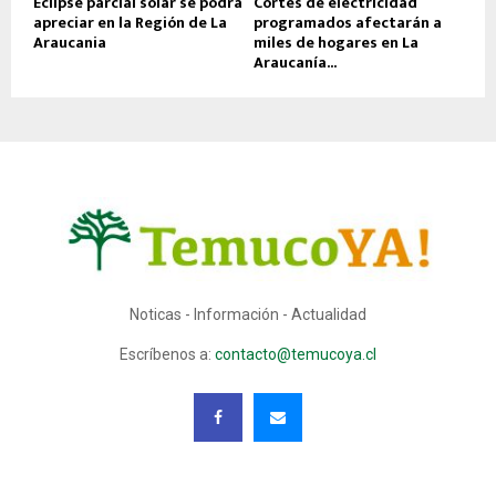
Eclipse parcial solar se podrá
Cortes de electricidad
apreciar en la Región de La
programados afectarán a
Araucania
miles de hogares en La
Araucanía...
Noticas - Información - Actualidad
Escríbenos a:
contacto@temucoya.cl