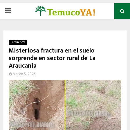
P
R
I
Temuco Ya
Misteriosa fractura en el suelo
sorprende en sector rural de La
M
Araucanía
A
Marzo 5, 2026
R
Y
M