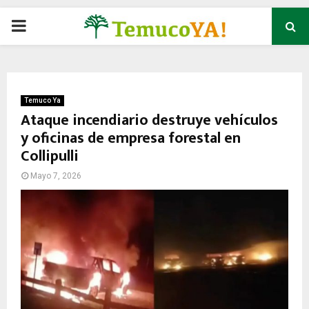
P
R
I
Temuco Ya
Ataque incendiario destruye vehículos
y oficinas de empresa forestal en
M
Collipulli
A
Mayo 7, 2026
R
Y
M