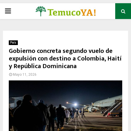
P
R
I
País
Gobierno concreta segundo vuelo de
expulsión con destino a Colombia, Haití
M
y República Dominicana
A
Mayo 11, 2026
R
Y
M