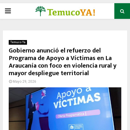
P
R
I
Temuco Ya
Gobierno anunció el refuerzo del
Programa de Apoyo a Víctimas en La
M
Araucanía con foco en violencia rural y
mayor despliegue territorial
A
Mayo 29, 2026
R
Y
M