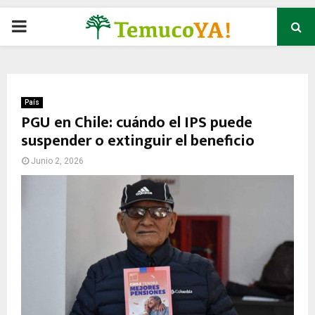
P
R
I
País
PGU en Chile: cuándo el IPS puede
suspender o extinguir el beneficio
M
Junio 2, 2026
A
R
Y
M