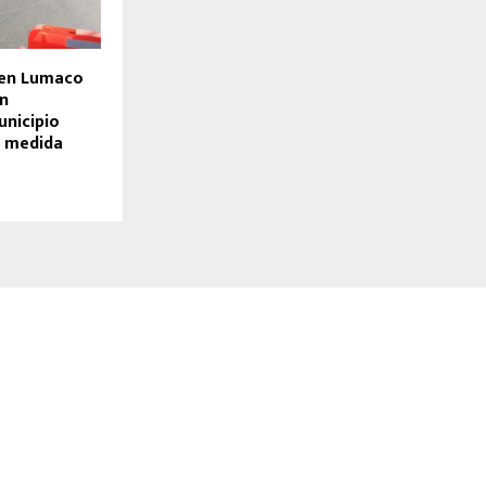
 en Lumaco
en
unicipio
e medida