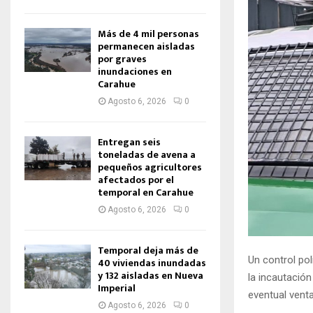
Más de 4 mil personas
permanecen aisladas
por graves
inundaciones en
Carahue
Agosto 6, 2026
0
Entregan seis
toneladas de avena a
pequeños agricultores
afectados por el
temporal en Carahue
Agosto 6, 2026
0
Temporal deja más de
Un control pol
40 viviendas inundadas
y 132 aisladas en Nueva
la incautación
Imperial
eventual vent
Agosto 6, 2026
0