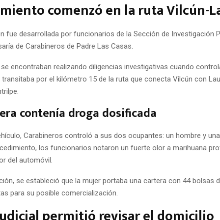
miento comenzó en la ruta Vilcún-L
ón fue desarrollada por funcionarios de la Sección de Investigación Po
aría de Carabineros de Padre Las Casas.
 se encontraban realizando diligencias investigativas cuando contro
transitaba por el kilómetro 15 de la ruta que conecta Vilcún con Lau
trilpe.
era contenía droga dosificada
vehículo, Carabineros controló a sus dos ocupantes: un hombre y una
ocedimiento, los funcionarios notaron un fuerte olor a marihuana pr
ior del automóvil.
cción, se estableció que la mujer portaba una cartera con 44 bolsas
stas para su posible comercialización.
udicial permitió revisar el domicilio