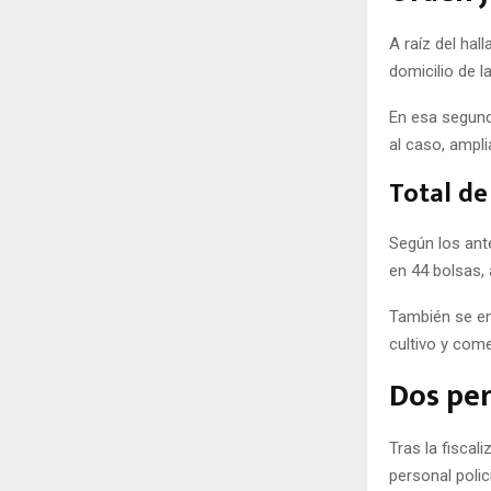
A raíz del hal
domicilio de la
En esa segund
al caso, ampli
Total d
Según los ant
en 44 bolsas,
También se en
cultivo y come
Dos pe
Tras la fiscal
personal polici