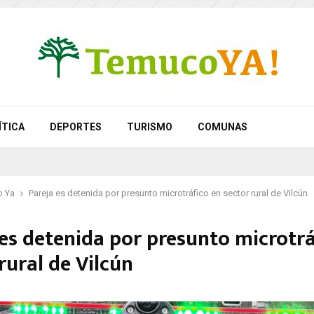
ÍTICA
DEPORTES
TURISMO
COMUNAS
 Ya
Pareja es detenida por presunto microtráfico en sector rural de Vilcún
 es detenida por presunto microtrá
rural de Vilcún