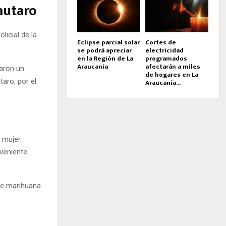
autaro
licial de la
Eclipse parcial solar
Cortes de
se podrá apreciar
electricidad
en la Región de La
programados
Araucania
afectarán a miles
laron un
de hogares en La
taro, por el
Araucanía...
 mujer.
oveniente
 de marihuana