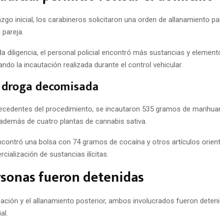
lazgo inicial, los carabineros solicitaron una orden de allanamiento pa
 pareja.
a diligencia, el personal policial encontró más sustancias y elemen
ando la incautación realizada durante el control vehicular.
e droga decomisada
ecedentes del procedimiento, se incautaron 535 gramos de marihuan
 además de cuatro plantas de cannabis sativa.
contró una bolsa con 74 gramos de cocaína y otros artículos orien
rcialización de sustancias ilícitas.
rsonas fueron detenidas
ización y el allanamiento posterior, ambos involucrados fueron deten
al.