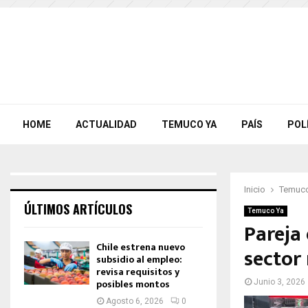
HOME
ACTUALIDAD
TEMUCO YA
PAÍS
POL
Inicio
Temuco
ÚLTIMOS ARTÍCULOS
Temuco Ya
Pareja
Chile estrena nuevo
sector 
subsidio al empleo:
revisa requisitos y
posibles montos
Junio 3, 2026
Agosto 6, 2026
0