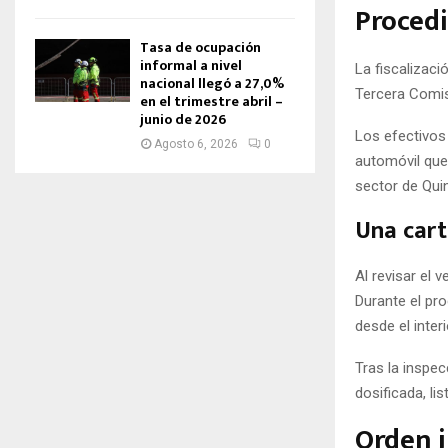
Procedi
Tasa de ocupación
informal a nivel
La fiscalizaci
nacional llegó a 27,0%
Tercera Comis
en el trimestre abril –
junio de 2026
Los efectivos
Agosto 6, 2026
0
automóvil que 
sector de Quin
Una cart
Al revisar el 
Durante el pr
desde el inter
Tras la inspe
dosificada, li
Orden j