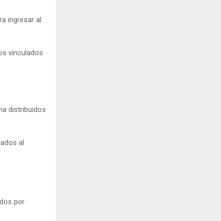
ra ingresar al
tos vinculados
a distribuidos
tados al
idos por