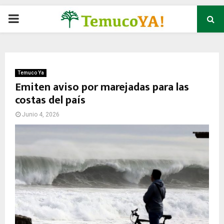
P
R
I
Temuco Ya
Emiten aviso por marejadas para las
costas del país
M
Junio 4, 2026
A
R
Y
M