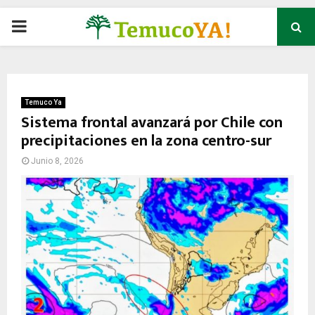
P
R
I
Temuco Ya
Sistema frontal avanzará por Chile con
precipitaciones en la zona centro-sur
M
Junio 8, 2026
A
R
Y
M