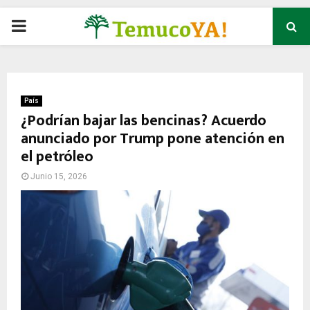
P
R
I
País
¿Podrían bajar las bencinas? Acuerdo
anunciado por Trump pone atención en
M
el petróleo
A
Junio 15, 2026
R
Y
M