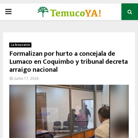
P
R
I
La Araucanía
Formalizan por hurto a concejala de
Lumaco en Coquimbo y tribunal decreta
M
arraigo nacional
A
Junio 17, 2026
R
Y
M