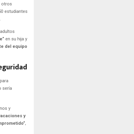
 otros
50 estudiantes
.
 adultos
le”
en su hija y
te del equipo
seguridad
 para
 sería
rnos y
vacaciones y
omprometido”
,