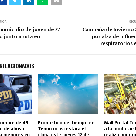
RIOR
SIG
homicidio de joven de 27
Campaña de Invierno 
o junto a ruta en
por alza de Influe
respiratorios 
 RELACIONADOS
hombre de 49
Pronóstico del tiempo en
Mall Portal T
o de abuso
Temuco: así estará el
a la moda sus
ra menores en
clima este jueves 12 de
realiza por pr