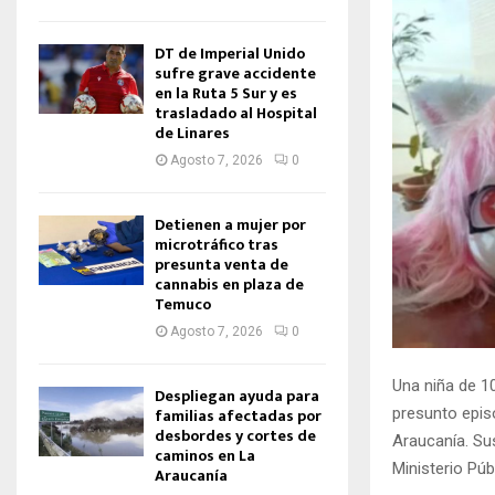
DT de Imperial Unido
sufre grave accidente
en la Ruta 5 Sur y es
trasladado al Hospital
de Linares
Agosto 7, 2026
0
Detienen a mujer por
microtráfico tras
presunta venta de
cannabis en plaza de
Temuco
Agosto 7, 2026
0
Una niña de 1
Despliegan ayuda para
familias afectadas por
presunto episo
desbordes y cortes de
Araucanía. Su
caminos en La
Ministerio Púb
Araucanía