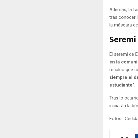
Además, la fam
tras conocer l
la máscara de 
Seremi 
El seremi de 
en la comuni
recalcó que 
siempre el de
estudiante”
.
Tras lo ocurri
iniciarán la b
Fotos: Cedid