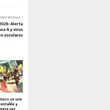
UIENTE ARTÍCULO
2026: Alerta
nza A y virus
en escolares
emuco se une
tentable y
imera vez