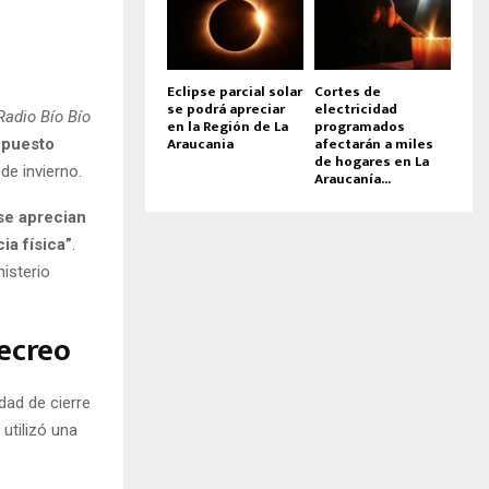
Eclipse parcial solar
Cortes de
se podrá apreciar
electricidad
adio Bío Bío
en la Región de La
programados
Araucania
afectarán a miles
upuesto
de hogares en La
de invierno.
Araucanía...
se aprecian
a física”
.
isterio
recreo
dad de cierre
utilizó una