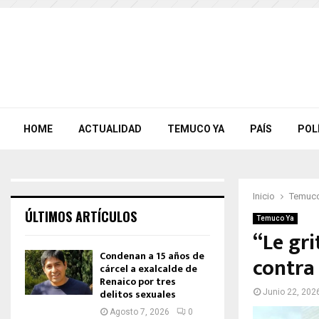
HOME
ACTUALIDAD
TEMUCO YA
PAÍS
POL
Inicio
Temuco
ÚLTIMOS ARTÍCULOS
Temuco Ya
“Le gr
Condenan a 15 años de
contra
cárcel a exalcalde de
Renaico por tres
delitos sexuales
Junio 22, 202
Agosto 7, 2026
0