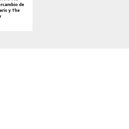
ercambio de
aris y The
w