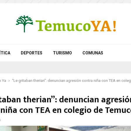
ÍTICA
DEPORTES
TURISMO
COMUNAS
 Ya
“Le gritaban therian”: denuncian agresión contra niña con TEA en col
itaban therian”: denuncian agresió
 niña con TEA en colegio de Temu
6