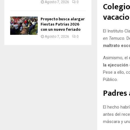
Agosto 7, 2026
0
Colegio
vacacio
Proyecto busca alargar
Fiestas Patrias 2026
con un nuevo feriado
El Instituto C
Agosto 7, 2026
0
en Temuco.
D
maltrato esco
Asimismo, el e
la ejecución
Pese a ello, 
Público.
Padres 
El hecho habrí
antes del rece
máscara y una