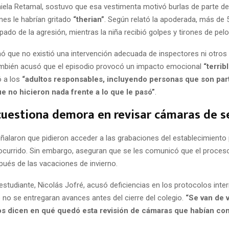
iela Retamal, sostuvo que esa vestimenta motivó burlas de parte de
nes le habrían gritado
“therian”
. Según relató la apoderada, más de 
ipado de la agresión, mientras la niña recibió golpes y tirones de pelo
mó que no existió una intervención adecuada de inspectores ni otros
mbién acusó que el episodio provocó un impacto emocional
“terrib
ó a los
“adultos responsables, incluyendo personas que son par
ue no hicieron nada frente a lo que le pasó”
.
cuestiona demora en revisar cámaras de 
ñalaron que pidieron acceder a las grabaciones del establecimiento
 ocurrido. Sin embargo, aseguran que se les comunicó que el proceso
ués de las vacaciones de invierno.
 estudiante, Nicolás Jofré, acusó deficiencias en los protocolos inte
 no se entregaran avances antes del cierre del colegio.
“Se van de 
nos dicen en qué quedó esta revisión de cámaras que habían c