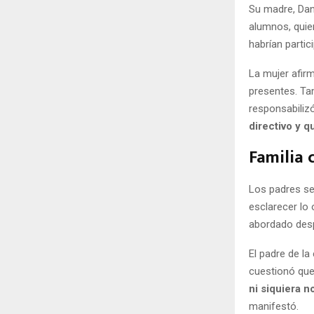
Su madre, Dan
alumnos, quie
habrían partic
La mujer afir
presentes. Ta
responsabiliz
directivo y q
Familia 
Los padres se
esclarecer lo
abordado desp
El padre de la
cuestionó que
ni siquiera 
manifestó.