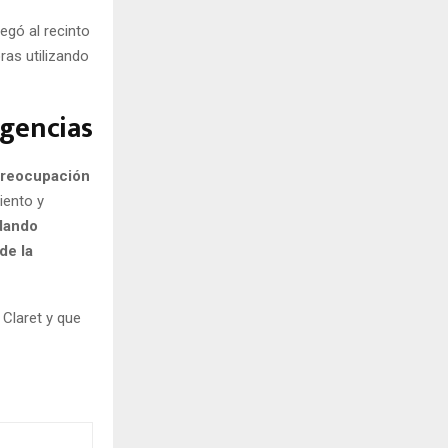
egó al recinto
ras utilizando
igencias
preocupación
iento y
rdando
de la
 Claret y que