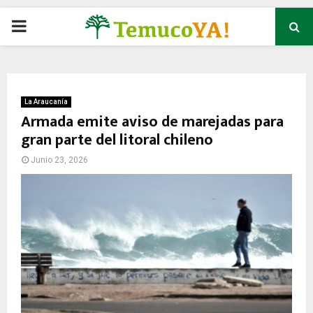
P
R
I
La Araucanía
Armada emite aviso de marejadas para
gran parte del litoral chileno
M
Junio 23, 2026
A
R
Y
M