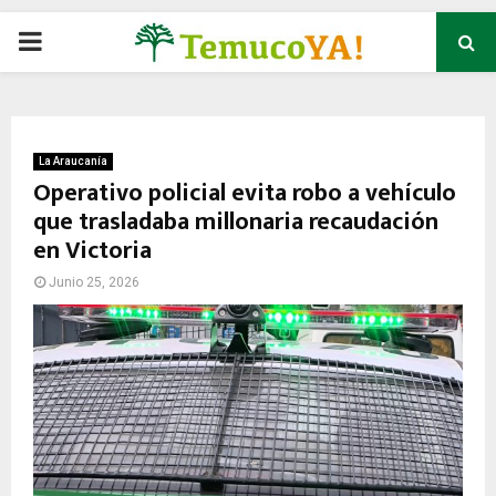
P
R
I
La Araucanía
Operativo policial evita robo a vehículo
que trasladaba millonaria recaudación
M
en Victoria
A
Junio 25, 2026
R
Y
M