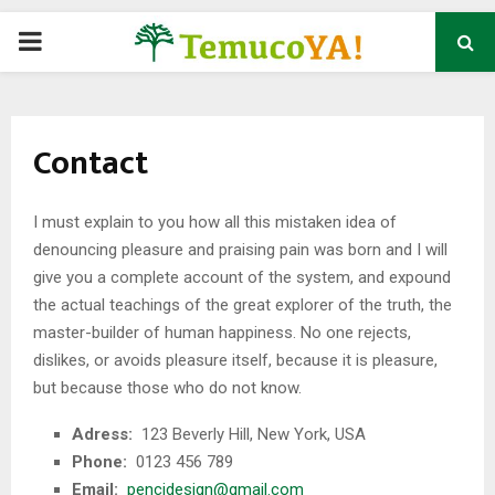
P
R
Contact
I
M
I must explain to you how all this mistaken idea of
denouncing pleasure and praising pain was born and I will
A
give you a complete account of the system, and expound
the actual teachings of the great explorer of the truth, the
master-builder of human happiness. No one rejects,
R
dislikes, or avoids pleasure itself, because it is pleasure,
but because those who do not know.
Y
Adress:
123 Beverly Hill, New York, USA
M
Phone:
0123 456 789
Email:
pencidesign@gmail.com