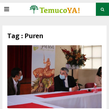
P
R
Tag : Puren
I
M
A
R
Y
M