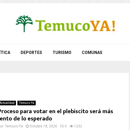
ÍTICA
DEPORTES
TURISMO
COMUNAS
Actualidad
Temuco Ya
Proceso para votar en el plebiscito será más
lento de lo esperado
or:
Temuco Ya
Octubre 18, 2020
0
1232