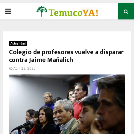
P
R
I
Actualidad
Colegio de profesores vuelve a disparar
contra Jaime Mañalich
M
Abril 22, 2020
A
R
Y
M