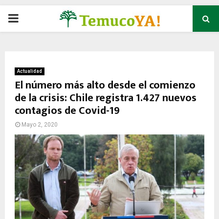
P
R
I
Actualidad
El número más alto desde el comienzo
de la crisis: Chile registra 1.427 nuevos
M
contagios de Covid-19
A
Mayo 2, 2020
R
Y
M