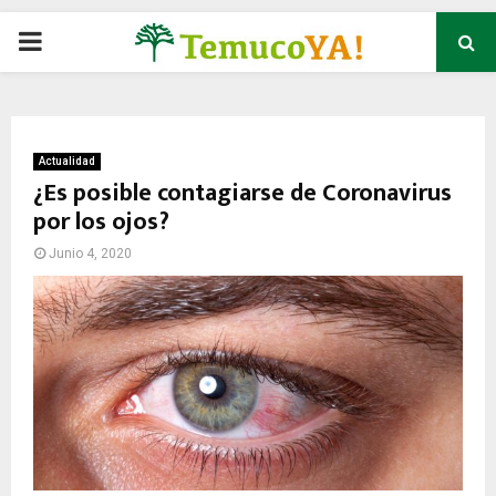
P
R
I
Actualidad
¿Es posible contagiarse de Coronavirus
por los ojos?
M
Junio 4, 2020
A
R
Y
M