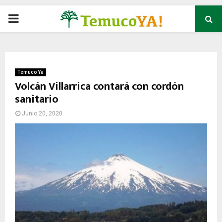
P
R
I
Temuco Ya
Volcán Villarrica contará con cordón
sanitario
M
Junio 20, 2020
A
R
Y
M