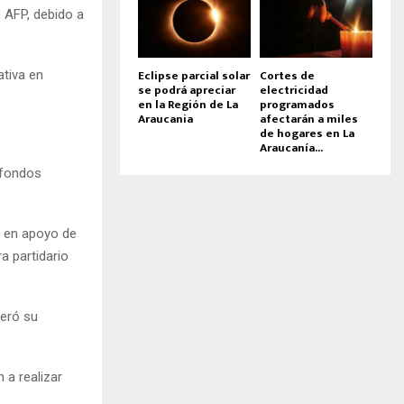
s AFP, debido a
Eclipse parcial solar
Cortes de
ativa en
se podrá apreciar
electricidad
en la Región de La
programados
Araucania
afectarán a miles
de hogares en La
Araucanía...
s fondos
r en apoyo de
a partidario
teró su
 a realizar