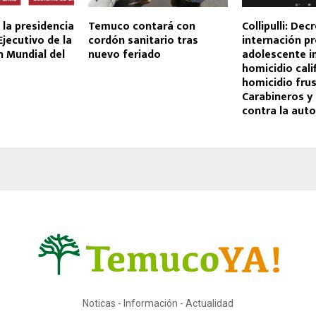
 la presidencia
Temuco contará con
Collipulli: Dec
Ejecutivo de la
cordón sanitario tras
internación pr
 Mundial del
nuevo feriado
adolescente 
homicidio cali
homicidio fru
Carabineros y
contra la auto
Noticas - Información - Actualidad