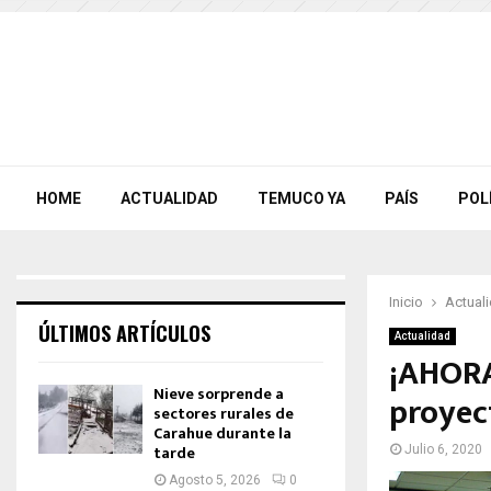
HOME
ACTUALIDAD
TEMUCO YA
PAÍS
POL
Inicio
Actual
ÚLTIMOS ARTÍCULOS
Actualidad
¡AHORA
Nieve sorprende a
proyec
sectores rurales de
Carahue durante la
tarde
Julio 6, 2020
Agosto 5, 2026
0