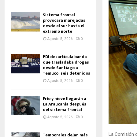
Sistema frontal
provocará marejadas
desde el sur hasta el
extremo norte
Agosto 5, 2026
0
PDI desarticula banda
que trasladaba drogas
desde Santiago a
Temuco: seis detenidos
Agosto 5, 2026
0
Frío y nieve llegarán a
La Araucanía después
del sistema frontal
Agosto 5, 2026
0
Temporales dejan más
La Comisión d