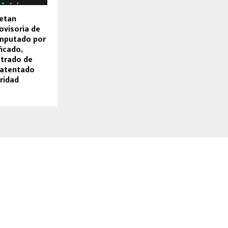
retan
ovisoria de
imputado por
ficado,
strado de
 atentado
ridad