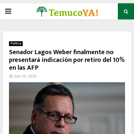
P
R
I
Política
Senador Lagos Weber finalmente no
presentará indicación por retiro del 10%
M
en las AFP
A
Julio 20, 2020
R
Y
M