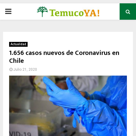
P
R
I
Actualidad
1.656 casos nuevos de Coronavirus en
Chile
M
Julio 21, 2020
A
R
Y
M