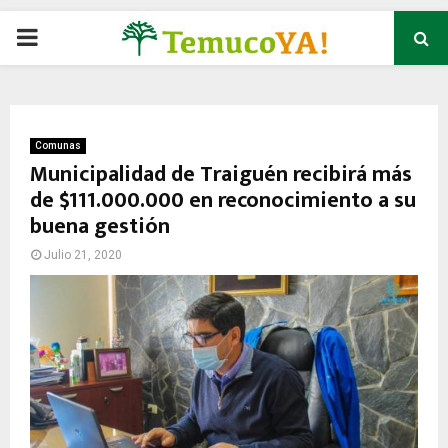
P
R
I
Comunas
Municipalidad de Traiguén recibirá más
de $111.000.000 en reconocimiento a su
M
buena gestión
A
Julio 21, 2020
R
Y
M