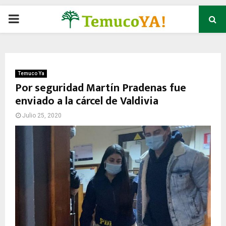
P
R
I
Temuco Ya
Por seguridad Martín Pradenas fue
enviado a la cárcel de Valdivia
M
Julio 25, 2020
A
R
Y
M