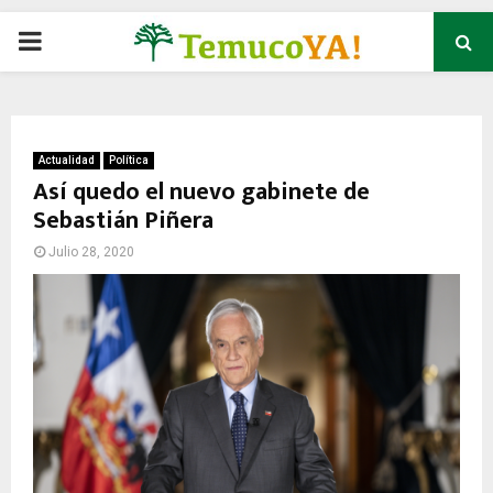
P
R
I
Actualidad
Política
Así quedo el nuevo gabinete de
Sebastián Piñera
M
Julio 28, 2020
A
R
Y
M