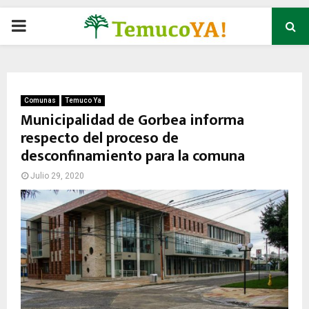
P
R
I
Comunas
Temuco Ya
Municipalidad de Gorbea informa
respecto del proceso de
M
desconfinamiento para la comuna
A
Julio 29, 2020
R
Y
M