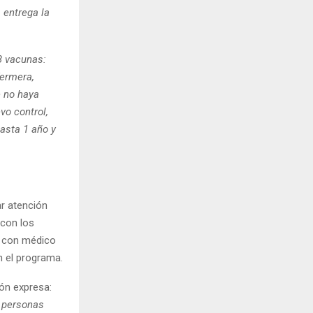
 entrega la
3 vacunas:
fermera,
e no haya
vo control,
asta 1 año y
ar atención
 con los
l con médico
n el programa.
ón expresa:
s personas