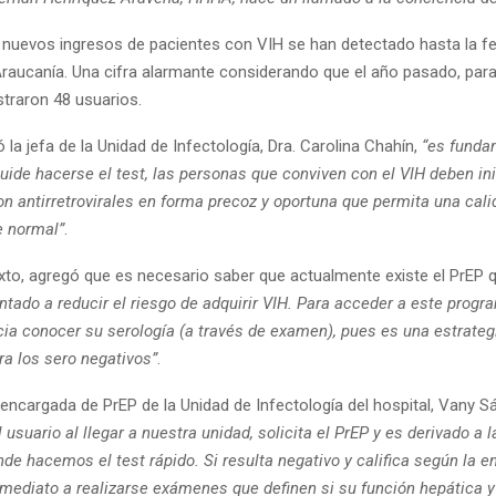
9 nuevos ingresos de pacientes con VIH se han detectado hasta la fe
Araucanía. Una cifra alarmante considerando que el año pasado, pa
straron 48 usuarios.
la jefa de la Unidad de Infectología, Dra. Carolina Chahín,
“es funda
uide hacerse el test, las personas que conviven con el VIH deben ini
on antirretrovirales en forma precoz y oportuna que permita una cali
e normal”
.
xto, agregó que es necesario saber que actualmente existe el PrEP
ntado a reducir el riesgo de adquirir VIH. Para acceder a este progr
ia conocer su serología (a través de examen), pues es una estrateg
ra los sero negativos”
.
encargada de PrEP de la Unidad de Infectología del hospital, Vany S
l usuario al llegar a nuestra unidad, solicita el PrEP y es derivado a 
e hacemos el test rápido. Si resulta negativo y califica según la e
nmediato a realizarse exámenes que definen si su función hepática y