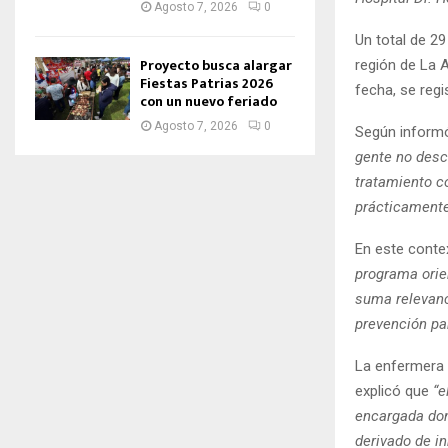
Agosto 7, 2026
0
Un total de 2
Proyecto busca alargar
región de La 
Fiestas Patrias 2026
fecha, se regi
con un nuevo feriado
Agosto 7, 2026
0
Según informó 
gente no desc
tratamiento c
prácticament
En este conte
programa orie
suma relevanc
prevención pa
La enfermera 
explicó que
“e
encargada dond
derivado de i