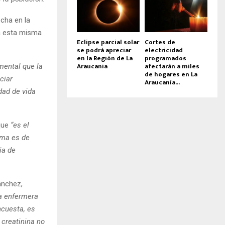
cha en la
ra esta misma
Eclipse parcial solar
Cortes de
se podrá apreciar
electricidad
en la Región de La
programados
Araucania
afectarán a miles
mental que la
de hogares en La
ciar
Araucanía...
dad de vida
 que
“es el
ama es de
ia de
ánchez,
la enfermera
ncuesta, es
 creatinina no