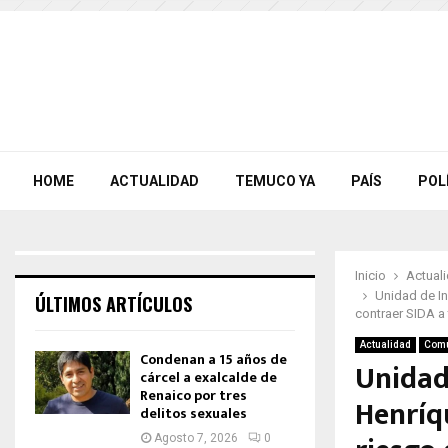
HOME
ACTUALIDAD
TEMUCO YA
PAÍS
POL
Inicio
Actual
Unidad de In
ÚLTIMOS ARTÍCULOS
contraer SIDA a 
Actualidad
Com
Condenan a 15 años de
Unidad 
cárcel a exalcalde de
Renaico por tres
Henríq
delitos sexuales
Agosto 7, 2026
0