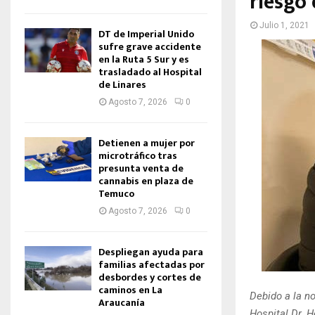
riesgo 
Julio 1, 2021
DT de Imperial Unido
sufre grave accidente
en la Ruta 5 Sur y es
trasladado al Hospital
de Linares
Agosto 7, 2026
0
Detienen a mujer por
microtráfico tras
presunta venta de
cannabis en plaza de
Temuco
Agosto 7, 2026
0
Despliegan ayuda para
familias afectadas por
desbordes y cortes de
caminos en La
Debido a la no
Araucanía
Hospital Dr. 