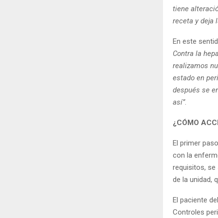
tiene alteraci
receta y deja 
En este senti
Contra la hepa
realizamos nu
estado en per
después se en
así”
.
¿CÓMO ACCE
El primer paso
con la enferme
requisitos, s
de la unidad,
El paciente d
Controles per