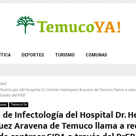
ÍTICA
DEPORTES
TURISMO
COMUNAS
idad
fectología del Hospital Dr. Hernán Henríquez Aravena de Temuco llama a reduc
través del PrEP
unas
Temuco Ya
de Infectología del Hospital Dr. 
uez Aravena de Temuco llama a re