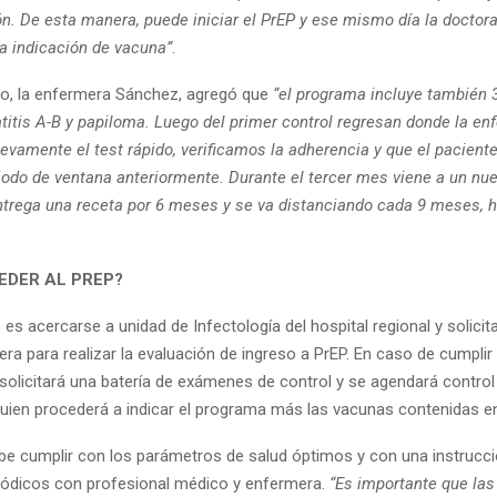
ón. De esta manera, puede iniciar el PrEP y ese mismo día la doctora
la indicación de vacuna”
.
do, la enfermera Sánchez, agregó que
“el programa incluye también 
titis A-B y papiloma. Luego del primer control regresan donde la en
evamente el test rápido, verificamos la adherencia y que el pacient
iodo de ventana anteriormente. Durante el tercer mes viene a un nue
trega una receta por 6 meses y se va distanciando cada 9 meses, h
DER AL PREP?
 es acercarse a unidad de Infectología del hospital regional y solicit
ra para realizar la evaluación de ingreso a PrEP. En caso de cumplir
e solicitará una batería de exámenes de control y se agendará contro
 quien procederá a indicar el programa más las vacunas contenidas e
ebe cumplir con los parámetros de salud óptimos y con una instrucci
iódicos con profesional médico y enfermera.
“Es importante que la