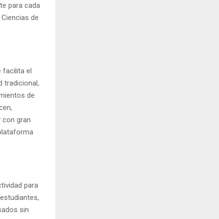
nte para cada
 Ciencias de
acilita el
tradicional,
imientos de
cen,
y con gran
 plataforma
tividad para
 estudiantes,
isados sin