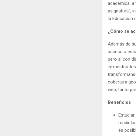
académica; a 
asignatura”, 
la Educación d
¿Cómo se a
Además de su v
acceso a estu
pero si con d
infraestructur
transformando
cobertura geo
web, tanto par
Beneficios
Estudiar
rendir l
es posib