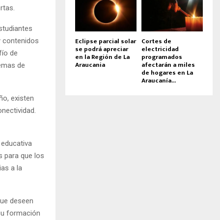
rtas.
studiantes
Eclipse parcial solar
Cortes de
y contenidos
se podrá apreciar
electricidad
fío de
en la Región de La
programados
Araucania
afectarán a miles
lemas de
de hogares en La
Araucanía...
ño, existen
nectividad.
 educativa
s para que los
as a la
 que deseen
 su formación