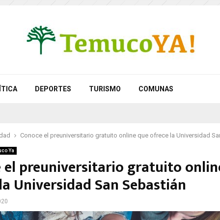
ÍTICA
DEPORTES
TURISMO
COMUNAS
idad
Conoce el preuniversitario gratuito online que ofrece la Universidad S
co Ya
el preuniversitario gratuito onli
 la Universidad San Sebastián
020