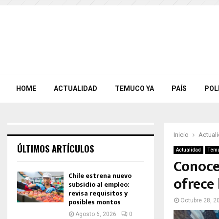
HOME
ACTUALIDAD
TEMUCO YA
PAÍS
POL
Inicio
Actual
ÚLTIMOS ARTÍCULOS
Actualidad
Temu
Conoce 
Chile estrena nuevo
ofrece
subsidio al empleo:
revisa requisitos y
posibles montos
Octubre 28, 2
Agosto 6, 2026
0