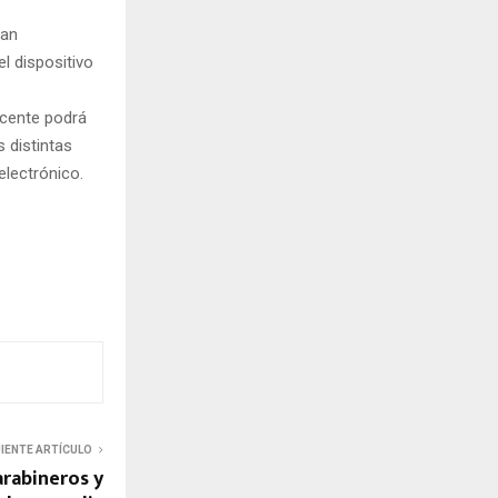
ran
l dispositivo
docente podrá
 distintas
electrónico.
UIENTE ARTÍCULO
arabineros y