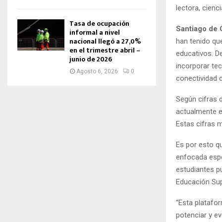
lectora, cienc
Tasa de ocupación
Santiago de 
informal a nivel
nacional llegó a 27,0%
han tenido qu
en el trimestre abril –
educativos. D
junio de 2026
incorporar te
Agosto 6, 2026
0
conectividad c
Según cifras
actualmente e
Estas cifras 
Es por esto q
enfocada espe
estudiantes p
Educación Sup
“Esta platafo
potenciar y ev