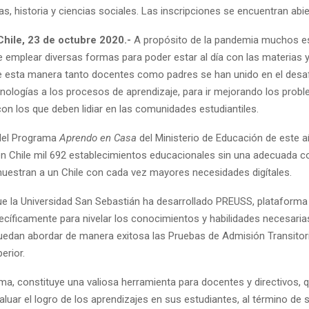
ias, historia y ciencias sociales. Las inscripciones se encuentran abie
Chile, 23 de octubre 2020.-
A propósito de la pandemia muchos e
e emplear diversas formas para poder estar al día con las materias 
e esta manera tanto docentes como padres se han unido en el desa
cnologías a los procesos de aprendizaje, para ir mejorando los prob
on los que deben lidiar en las comunidades estudiantiles.
 del Programa
Aprendo en Casa
del Ministerio de Educación de este a
n Chile mil 692 establecimientos educacionales sin una adecuada co
muestran a un Chile con cada vez mayores necesidades digítales.
ue la Universidad San Sebastián ha desarrollado PREUSS, plataforma
cíficamente para nivelar los conocimientos y habilidades necesaria
uedan abordar de manera exitosa las Pruebas de Admisión Transitori
erior.
rma, constituye una valiosa herramienta para docentes y directivos,
aluar el logro de los aprendizajes en sus estudiantes, al término de