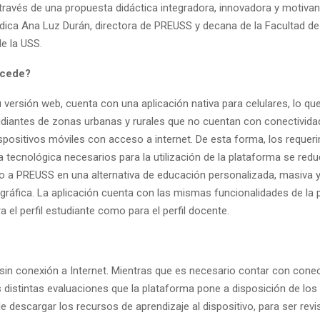
través de una propuesta didáctica integradora, innovadora y motiva
indica Ana Luz Durán, directora de PREUSS y decana de la Facultad de
e la USS.
ccede?
ersión web, cuenta con una aplicación nativa para celulares, lo que f
diantes de zonas urbanas y rurales que no cuentan con conectividad 
ispositivos móviles con acceso a internet. De esta forma, los requer
a tecnológica necesarios para la utilización de la plataforma se redu
 a PREUSS en una alternativa de educación personalizada, masiva 
gráfica. La aplicación cuenta con las mismas funcionalidades de la
a el perfil estudiante como para el perfil docente.
 sin conexión a Internet. Mientras que es necesario contar con conec
as distintas evaluaciones que la plataforma pone a disposición de los
le descargar los recursos de aprendizaje al dispositivo, para ser rev