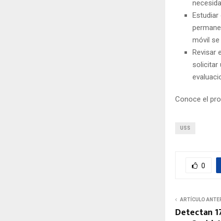
necesida
Estudiar
permanen
móvil se
Revisar e
solicita
evaluaci
Conoce el pr
USS
0
ARTÍCULO ANTE
Detectan 1