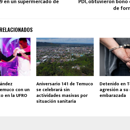
19 en un supermercado de
PDI, obtuvieron bono 
de for
 RELACIONADOS
nández
Aniversario 141 de Temuco
Detenido en 
 Temuco con un
se celebrará sin
agresión a su
to en la UFRO
actividades masivas por
embarazada
situación sanitaria