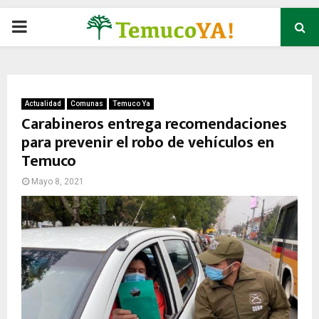
P
R
I
Actualidad
Comunas
Temuco Ya
Carabineros entrega recomendaciones
para prevenir el robo de vehículos en
M
Temuco
A
Mayo 8, 2021
R
Y
M