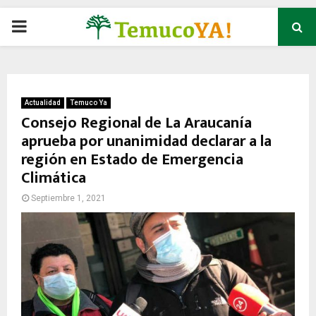
P
R
I
Actualidad
Temuco Ya
Consejo Regional de La Araucanía
aprueba por unanimidad declarar a la
M
región en Estado de Emergencia
Climática
A
Septiembre 1, 2021
R
Y
M