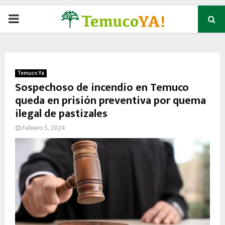
P
R
I
Temuco Ya
Sospechoso de incendio en Temuco
queda en prisión preventiva por quema
M
ilegal de pastizales
A
Febrero 5, 2024
R
Y
M