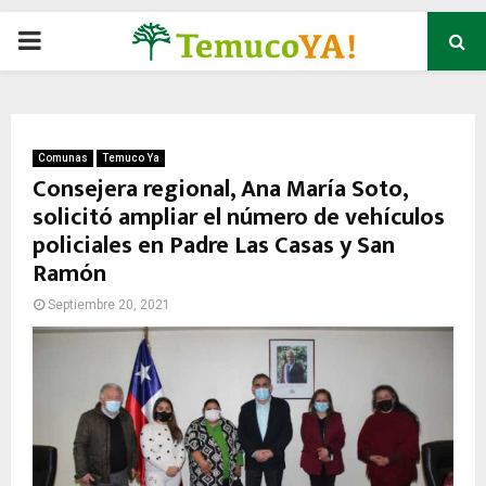
P
R
I
Comunas
Temuco Ya
Consejera regional, Ana María Soto,
solicitó ampliar el número de vehículos
M
policiales en Padre Las Casas y San
Ramón
A
Septiembre 20, 2021
R
Y
M