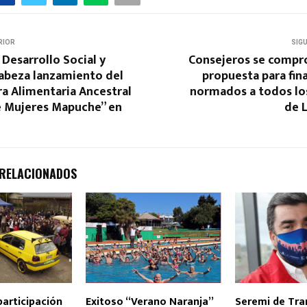
RIOR
SIG
 Desarrollo Social y
Consejeros se comp
cabeza lanzamiento del
propuesta para fina
ra Alimentaria Ancestral
normados a todos l
e Mujeres Mapuche” en
de 
 RELACIONADOS
articipación
Exitoso “Verano Naranja”
Seremi de Tra