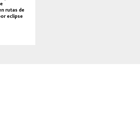
de
en rutas de
or eclipse