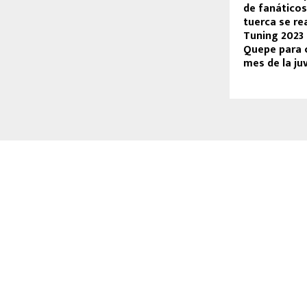
de fanático
tuerca se re
Tuning 2023 
Quepe para c
mes de la ju