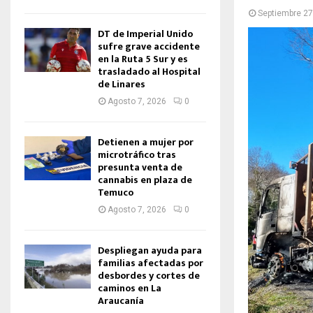
Septiembre 27
DT de Imperial Unido
sufre grave accidente
en la Ruta 5 Sur y es
trasladado al Hospital
de Linares
Agosto 7, 2026
0
Detienen a mujer por
microtráfico tras
presunta venta de
cannabis en plaza de
Temuco
Agosto 7, 2026
0
Despliegan ayuda para
familias afectadas por
desbordes y cortes de
caminos en La
Araucanía