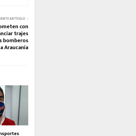
UIENTE ARTÍCULO
rometen con
nciar trajes
os bomberos
La Araucanía
nsportes