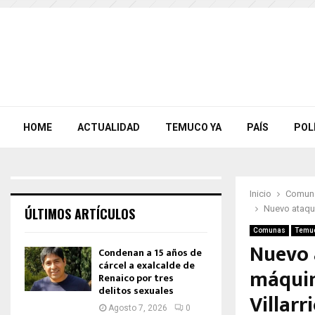
HOME
ACTUALIDAD
TEMUCO YA
PAÍS
POL
Inicio
Comun
Nuevo ataque
ÚLTIMOS ARTÍCULOS
Comunas
Temu
Nuevo 
Condenan a 15 años de
cárcel a exalcalde de
máquin
Renaico por tres
delitos sexuales
Villarr
Agosto 7, 2026
0