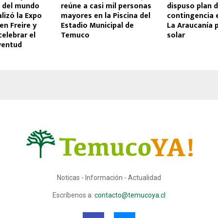
s del mundo
reúne a casi mil personas
dispuso plan 
alizó la Expo
mayores en la Piscina del
contingencia 
en Freire y
Estadio Municipal de
La Araucanía p
elebrar el
Temuco
solar
ventud
Noticas - Información - Actualidad
Escríbenos a:
contacto@temucoya.cl