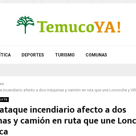
ÍTICA
DEPORTES
TURISMO
COMUNAS
as
 incendiario afecto a dos máquinas y camión en ruta que une Loncoche y Vill
co Ya
ataque incendiario afecto a dos
as y camión en ruta que une Lon
ica