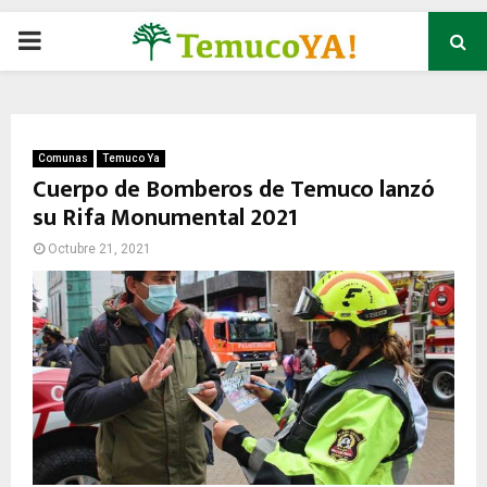
P
R
I
Comunas
Temuco Ya
Cuerpo de Bomberos de Temuco lanzó
su Rifa Monumental 2021
M
Octubre 21, 2021
A
R
Y
M