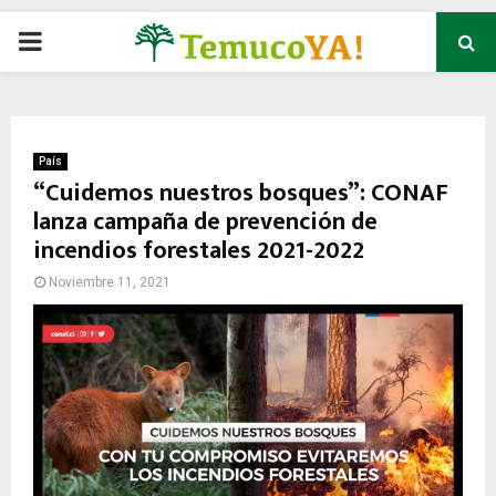
P
R
I
País
“Cuidemos nuestros bosques”: CONAF
lanza campaña de prevención de
M
incendios forestales 2021-2022
A
Noviembre 11, 2021
R
Y
M