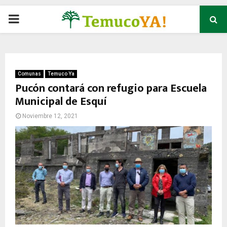
P
R
I
Comunas
Temuco Ya
Pucón contará con refugio para Escuela
Municipal de Esquí
M
Noviembre 12, 2021
A
R
Y
M