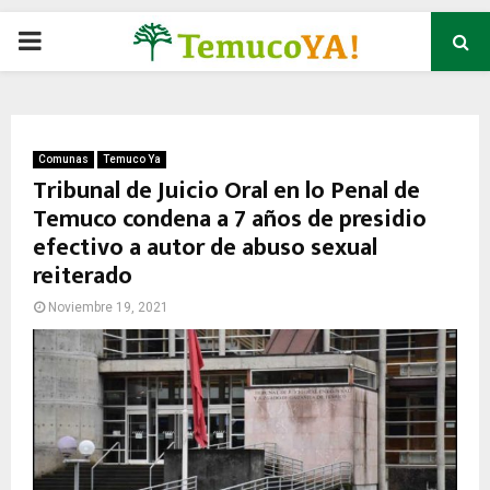
P
R
I
Comunas
Temuco Ya
Tribunal de Juicio Oral en lo Penal de
Temuco condena a 7 años de presidio
M
efectivo a autor de abuso sexual
reiterado
A
Noviembre 19, 2021
R
Y
M