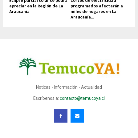
Eclipse parcial solar se podrá
Cortes de electricidad
apreciar en la Región de La
programados afectarán a
Araucania
miles de hogares en La
Araucanía...
Noticas - Información - Actualidad
Escríbenos a:
contacto@temucoya.cl