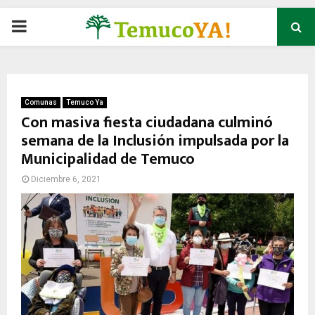
P
R
I
Comunas
Temuco Ya
Con masiva fiesta ciudadana culminó
semana de la Inclusión impulsada por la
M
Municipalidad de Temuco
A
Diciembre 6, 2021
R
Y
M