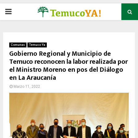
P
R
I
Comunas
Temuco Ya
Gobierno Regional y Municipio de
Temuco reconocen la labor realizada por
M
el Ministro Moreno en pos del Diálogo
en La Araucanía
A
Marzo 11, 2022
R
Y
M