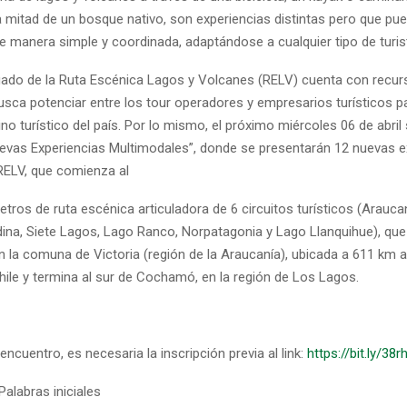
a mitad de un bosque nativo, son experiencias distintas pero que pu
e manera simple y coordinada, adaptándose a cualquier tipo de turis
gado de la Ruta Escénica Lagos y Volcanes (RELV) cuenta con recu
usca potenciar entre los tour operadores y empresarios turísticos pa
ino turístico del país. Por lo mismo, el próximo miércoles 06 de abril 
evas Experiencias Multimodales”, donde se presentarán 12 nuevas e
 RELV, que comienza al
tros de ruta escénica articuladora de 6 circuitos turísticos (Arauca
ina, Siete Lagos, Lago Ranco, Norpatagonia y Lago Llanquihue), qu
en la comuna de Victoria (región de la Araucanía), ubicada a 611 km a
hile y termina al sur de Cochamó, en la región de Los Lagos.
 encuentro, es necesaria la inscripción previa al link:
https://bit.ly/38
Palabras iniciales