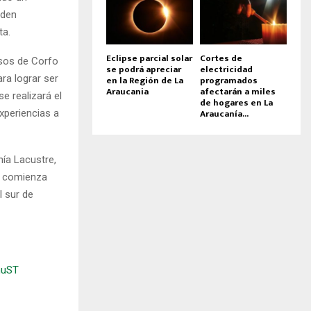
eden
ta.
Eclipse parcial solar
Cortes de
rsos de Corfo
se podrá apreciar
electricidad
ra lograr ser
en la Región de La
programados
Araucania
afectarán a miles
se realizará el
de hogares en La
Araucanía...
xperiencias a
nía Lacustre,
e comienza
l sur de
rhuST