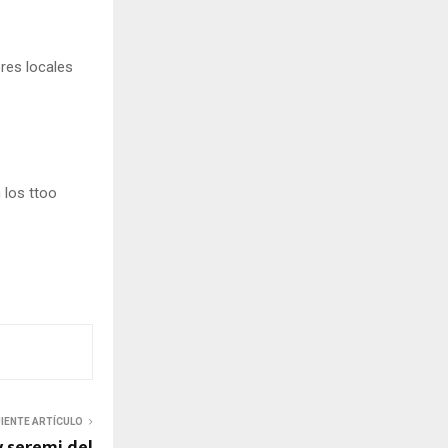
res locales
 los ttoo
UIENTE ARTÍCULO
y seremi del