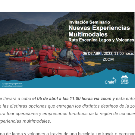
se llevará a cabo
el 06 de abril a las 11:00 horas vía zoom
y está enfo
e las distintas opciones que entregan los distintos destinos de la z
ara tour operadores y empresarios turísticos de la región de conoc
xperiencias multimodales.
ona de lagos y volcanes a través de una bicicleta, un kayak o camina