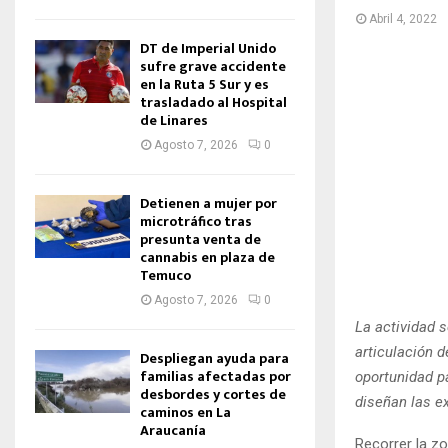
Abril 4, 2022
DT de Imperial Unido
sufre grave accidente
en la Ruta 5 Sur y es
trasladado al Hospital
de Linares
Agosto 7, 2026
0
Detienen a mujer por
microtráfico tras
presunta venta de
cannabis en plaza de
Temuco
Agosto 7, 2026
0
La actividad 
articulación d
Despliegan ayuda para
familias afectadas por
oportunidad p
desbordes y cortes de
diseñan las e
caminos en La
Araucanía
Recorrer la z