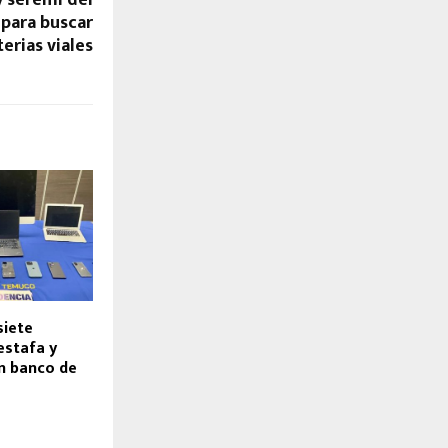
para buscar
erias viales
siete
estafa y
en banco de