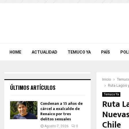
HOME
ACTUALIDAD
TEMUCO YA
PAÍS
POL
Inicio
Temuco
Ruta Lagos y
ÚLTIMOS ARTÍCULOS
Temuco Ya
Ruta L
Condenan a 15 años de
cárcel a exalcalde de
Nuevas
Renaico por tres
delitos sexuales
Chile
Agosto 7, 2026
0