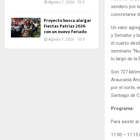
Agosto 7, 2026
0
sendero por l
concretarse d
Proyecto busca alargar
Fiestas Patrias 2026
Un valor agre
con un nuevo feriado
y Sernatur y b
Agosto 7, 2026
0
el cuarto dest
seminario “Nu
lo largo de la
Son 727 kilóme
Araucanía And
por el norte, 
Santiago de C
Programa:
Para asistir al
11:00 – 11:15 