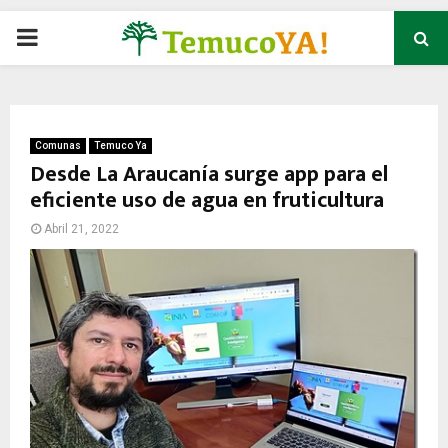
P
R
I
Comunas
Temuco Ya
Desde La Araucanía surge app para el
eficiente uso de agua en fruticultura
M
Abril 21, 2022
A
R
Y
M