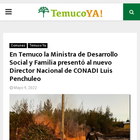
P
R
I
Comunas
Temuco Ya
En Temuco la Ministra de Desarrollo
Social y Familia presentó al nuevo
M
Director Nacional de CONADI Luis
Penchuleo
A
Mayo 9, 2022
R
Y
M