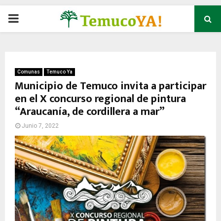
P
R
I
Comunas
Temuco Ya
Municipio de Temuco invita a participar
en el X concurso regional de pintura
M
“Araucanía, de cordillera a mar”
A
Junio 7, 2022
R
Y
M