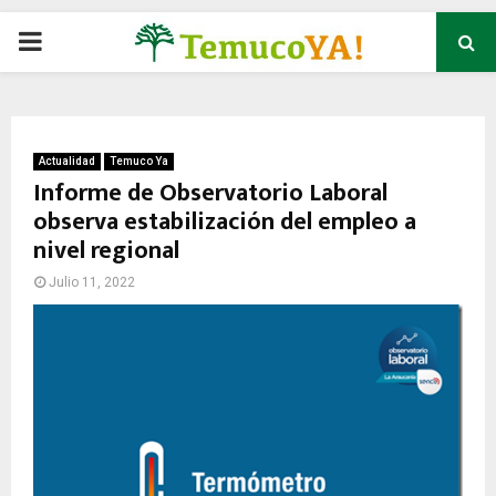
P
R
I
Actualidad
Temuco Ya
Informe de Observatorio Laboral
observa estabilización del empleo a
M
nivel regional
A
Julio 11, 2022
R
Y
M