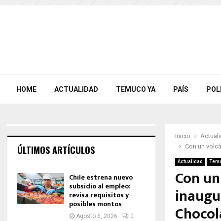
HOME
ACTUALIDAD
TEMUCO YA
PAÍS
POL
Inicio
Actual
Con un volcá
ÚLTIMOS ARTÍCULOS
Actualidad
Temu
Con un
Chile estrena nuevo
subsidio al empleo:
inaugur
revisa requisitos y
posibles montos
Chocol
Agosto 6, 2026
0