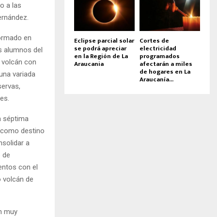
o a las
ernández.
formado en
Eclipse parcial solar
Cortes de
se podrá apreciar
electricidad
s alumnos del
en la Región de La
programados
o volcán con
Araucania
afectarán a miles
de hogares en La
 una variada
Araucanía...
servas,
es.
a séptima
a como destino
nsolidar a
 de
entos con el
o volcán de
an muy