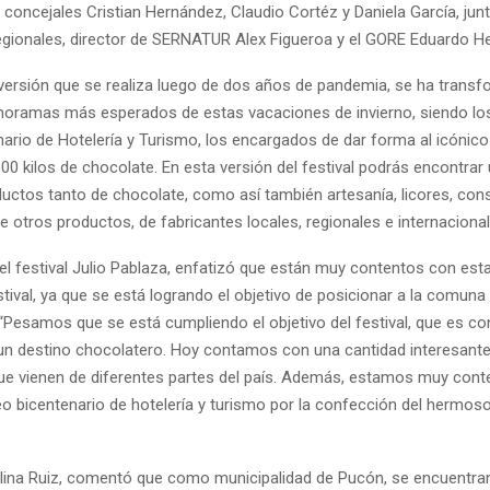
s concejales Cristian Hernández, Claudio Cortéz y Daniela García, junt
egionales, director de SERNATUR Alex Figueroa y el GORE Eduardo H
versión que se realiza luego de dos años de pandemia, se ha trans
noramas más esperados de estas vacaciones de invierno, siendo lo
nario de Hotelería y Turismo, los encargados de dar forma al icónic
00 kilos de chocolate. En esta versión del festival podrás encontrar
ductos tanto de chocolate, como así también artesanía, licores, con
e otros productos, de fabricantes locales, regionales e internacional
del festival Julio Pablaza, enfatizó que están muy contentos con est
stival, ya que se está logrando el objetivo de posicionar a la comun
“Pesamos que se está cumpliendo el objetivo del festival, que es co
 destino chocolatero. Hoy contamos con una cantidad interesante
ue vienen de diferentes partes del país. Además, estamos muy cont
ceo bicentenario de hotelería y turismo por la confección del hermos
lina Ruiz, comentó que como municipalidad de Pucón, se encuentr