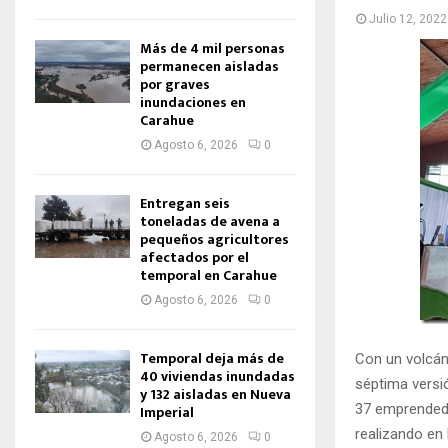
Julio 12, 2022
Más de 4 mil personas
permanecen aisladas
por graves
inundaciones en
Carahue
Agosto 6, 2026
0
Entregan seis
toneladas de avena a
pequeños agricultores
afectados por el
temporal en Carahue
Agosto 6, 2026
0
Temporal deja más de
Con un volcán 
40 viviendas inundadas
séptima versi
y 132 aisladas en Nueva
37 emprendedo
Imperial
realizando en 
Agosto 6, 2026
0