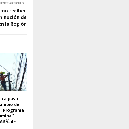
UIENTE ARTÍCULO
smo reciben
minución de
 en la Región
a a paso
cambio de
D: Programa
umina”
,86% de