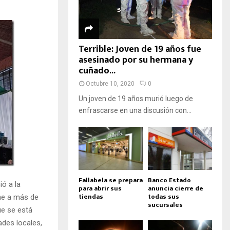
Terrible: Joven de 19 años fue
asesinado por su hermana y
cuñado...
Octubre 10, 2020
0
Un joven de 19 años murió luego de
enfrascarse en una discusión con...
Fallabela se prepara
Banco Estado
ió a la
para abrir sus
anuncia cierre de
tiendas
todas sus
úne a más de
sucursales
ue se está
ades locales,