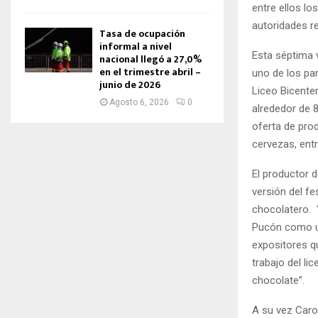
entre ellos lo
autoridades r
Tasa de ocupación
informal a nivel
Esta séptima 
nacional llegó a 27,0%
en el trimestre abril –
uno de los pa
junio de 2026
Liceo Bicente
Agosto 6, 2026
0
alrededor de 8
oferta de pro
cervezas, entr
El productor 
versión del fe
chocolatero. 
Pucón como un
expositores q
trabajo del li
chocolate”.
A su vez Caro