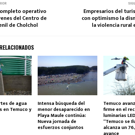
RIOR
SIG
 completo operativo
Empresarios del turi
venes del Centro de
con optimismo la dis
venil de Cholchol
la violencia rural
 RELACIONADOS
rtes de agua
Intensa búsqueda del
Temuco avanz
s en Temuco y
menor desaparecido en
firme en el re
Playa Maule continúa:
luminarias LE
Nueva jornada de
“Temuco se Il
esfuerzos conjuntos
alcanza un 76
avance