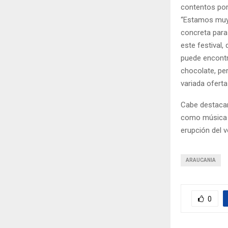
contentos por
“Estamos muy
concreta para 
este festival,
puede encontr
chocolate, pe
variada oferta
Cabe destacar
como música e
erupción del v
ARAUCANIA
0