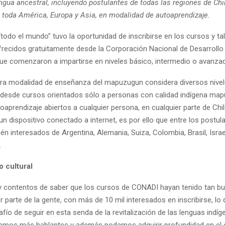
engua ancestral, incluyendo postulantes de todas las regiones de Chi
e toda América, Europa y Asia, en modalidad de autoaprendizaje.
“todo el mundo” tuvo la oportunidad de inscribirse en los cursos y ta
ecidos gratuitamente desde la Corporación Nacional de Desarrollo 
ue comenzaron a impartirse en niveles básico, intermedio o avanzado
ra modalidad de enseñanza del mapuzugun considera diversos nivel
, desde cursos orientados sólo a personas con calidad indígena map
toaprendizaje abiertos a cualquier persona, en cualquier parte de Chi
n dispositivo conectado a internet, es por ello que entre los postul
n interesados de Argentina, Alemania, Suiza, Colombia, Brasil, Isra
.
 cultural
contentos de saber que los cursos de CONADI hayan tenido tan b
 parte de la gente, con más de 10 mil interesados en inscribirse, lo
afío de seguir en esta senda de la revitalización de las lenguas indíg
amos más hablantes y además podamos adquirir profundidad en el