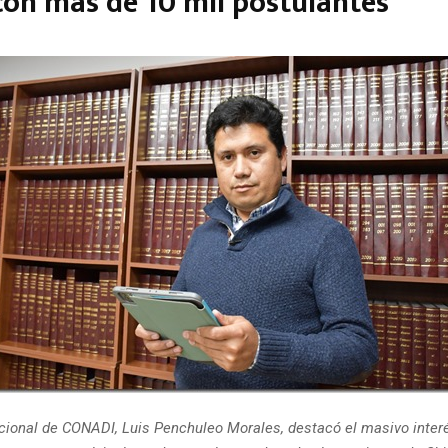
con más de 10 mil postulantes
acional de CONADI, Luis Penchuleo Morales, destacó el masivo inter