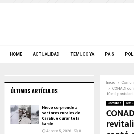
HOME
ACTUALIDAD
TEMUCO YA
PAÍS
POL
Inicio
Comun
CONADI come
ÚLTIMOS ARTÍCULOS
10 mil postulan
Comunas
Temu
Nieve sorprende a
CONADI
sectores rurales de
Carahue durante la
revita
tarde
Agosto 5, 2026
0