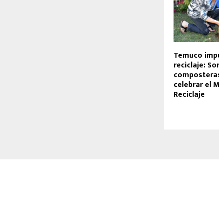
Temuco impu
reciclaje: S
composteras
celebrar el 
Reciclaje