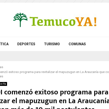
ÍTICA
DEPORTES
TURISMO
COMUNAS
as
nzó exitoso programa para revitalizar el mapuzugun en La Araucanía que c
tes
co Ya
 comenzó exitoso programa para
lizar el mapuzugun en La Araucaní