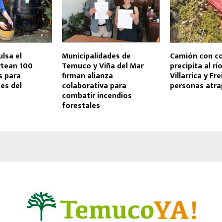
lsa el
Municipalidades de
Camión con co
ortean 100
Temuco y Viña del Mar
precipita al rí
 para
firman alianza
Villarrica y Fr
Mes del
colaborativa para
personas atr
combatir incendios
forestales