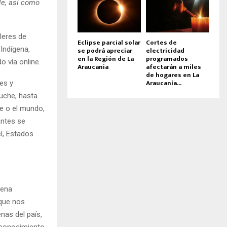
le, así como
lleres de
Eclipse parcial solar
Cortes de
Indígena,
se podrá apreciar
electricidad
en la Región de La
programados
 vía online.
Araucania
afectarán a miles
de hogares en La
Araucanía...
es y
uche, hasta
le o el mundo,
antes se
el, Estados
uena
 que nos
enas del país,
 conocimiento