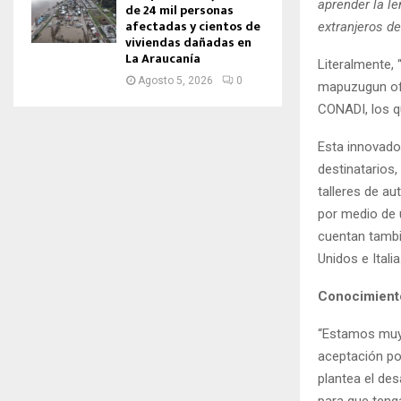
aprender la l
de 24 mil personas
afectadas y cientos de
extranjeros d
viviendas dañadas en
La Araucanía
Literalmente, 
Agosto 5, 2026
0
mapuzugun ofr
CONADI, los q
Esta innovado
destinatarios
talleres de au
por medio de u
cuentan tambié
Unidos e Italia
Conocimiento
“Estamos muy 
aceptación por
plantea el des
para que teng