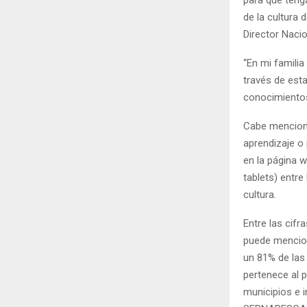
de la cultura 
Director Naci
“En mi famili
través de est
conocimientos
Cabe menciona
aprendizaje o
en la página 
tablets) entre
cultura.
Entre las cifr
puede mencion
un 81% de las
pertenece al 
municipios e