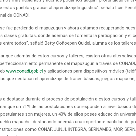
de estos pueblos gracias al aprendizaje lingüístico”, señaló Luis Pen
onal de CONADI.
a se fue perdiendo el mapuzugun y ahora estamos recuperando nuest
as clases gratuitas, donde además se fomenta la participación y el c
 entre todos”, señaló Betty Coñoepan Quidel, alumna de los talleres
r que además de estos cursos y talleres, existen otras alternativas
 perfeccionamiento permanente del mapuzugun a través de CONADI,
web
www.conadi.gob.cl
y aplicaciones para dispositivos móviles (telé
 las que destacan el aprendizaje de frases básicas, juegos mapuche,
as a destacar durante el proceso de postulación a estos cursos y tall
ar que un 71% de las postulaciones corresponden al nivel básico 
 postulantes son mujeres, un 40% de ellos posee educación universi
pueblo mapuche, destacando además una importante cantidad de po
 instituciones como CONAF, JUNJI, INTEGRA, SERNAMEG, MOP, SER