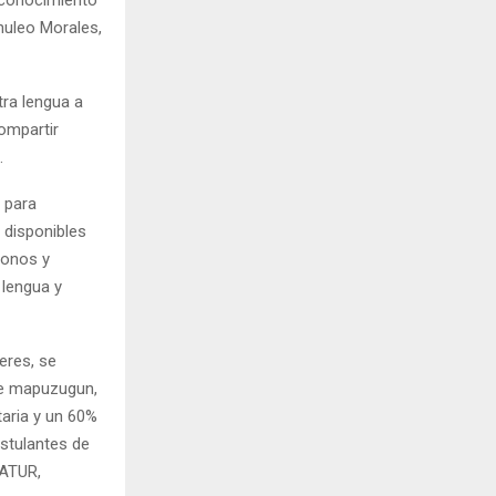
chuleo Morales,
ra lengua a
ompartir
.
 para
 disponibles
fonos y
 lengua y
eres, se
de mapuzugun,
taria y un 60%
stulantes de
NATUR,