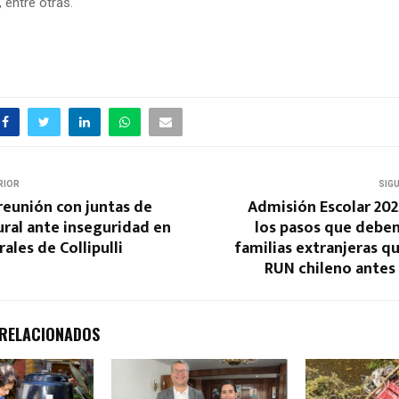
entre otras.
RIOR
SIG
reunión con juntas de
Admisión Escolar 202
rural ante inseguridad en
los pasos que deben 
ales de Collipulli
familias extranjeras q
RUN chileno antes
 RELACIONADOS