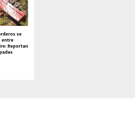
rderos se
o entre
eire: Reportan
apadas