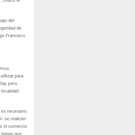
, indicó el
bajo del
eguridad de
egó Francisco
tamos
tilizar para
Ray, pero
 localidad
, es necesario
- se realicen
do el comercio
e tienen que