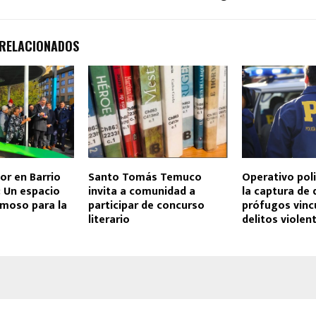
 RELACIONADOS
or en Barrio
Santo Tomás Temuco
Operativo poli
 Un espacio
invita a comunidad a
la captura de 
rmoso para la
participar de concurso
prófugos vinc
literario
delitos violen