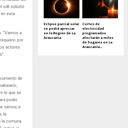
 edil solicitó
 en esta
Eclipse parcial solar
Cortes de
se podrá apreciar
electricidad
en la Región de La
programados
es. “Vamos a
Araucania
afectarán a miles
requiere; por
de hogares en La
Araucanía...
los actores
s”.
documento de
balneario,
e lo que se
para poder
que vamos a
, la
en la comuna