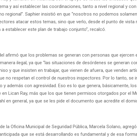
ema y así establecer las coordinaciones, tanto a nivel regional y con 
omo regional”. Saphier insistió en que “nosotros no podemos solame
ctores atacar estos temas, sino que verlo, desde el punto de vista 
a a establecer este plan de trabajo conjunto”, recalcó.
 Udel afirmó que los problemas se generan con personas que ejercen 
manera ilegal, ya que “las situaciones de desórdenes se generan co
iso y que insisten en trabajar, que vienen de afuera, que venden artí
ue no respetan el control de nuestros inspectores. Por lo tanto, se i
o y además con agresividad. Eso es lo que genera, básicamente, lo
 en Lican Ray, más que los que tienen permisos otorgados por el Mu
hí en general, ya que se les pide el documento que acredite el domici
e la Oficina Municipal de Seguridad Pública, Marcela Solano, agregó
anticipada que se está desarrollando es fundamental y de esa form