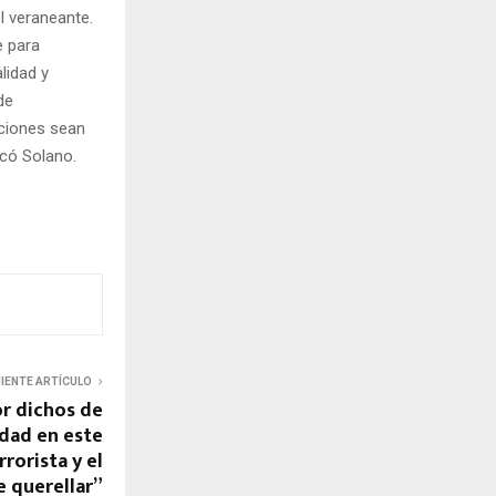
el veraneante.
e para
lidad y
de
aciones sean
icó Solano.
UIENTE ARTÍCULO
r dichos de
ndad en este
rorista y el
 querellar”