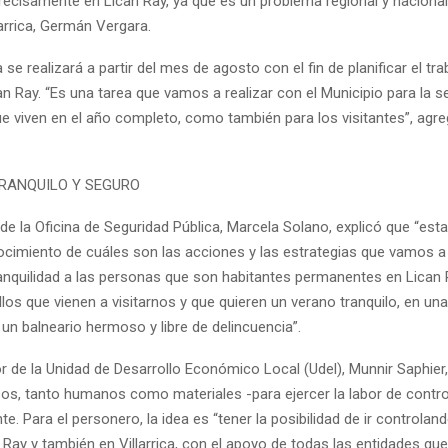
 precisamente en Lican Ray, ya que es un problema regional y nacional”
larrica, Germán Vergara.
se realizará a partir del mes de agosto con el fin de planificar el tra
n Ray. “Es una tarea que vamos a realizar con el Municipio para la s
ue viven en el año completo, como también para los visitantes”, agr
RANQUILO Y SEGURO
de la Oficina de Seguridad Pública, Marcela Solano, explicó que “es
imiento de cuáles son las acciones y las estrategias que vamos a u
ranquilidad a las personas que son habitantes permanentes en Lican 
los que vienen a visitarnos y que quieren un verano tranquilo, en una
 un balneario hermoso y libre de delincuencia”.
or de la Unidad de Desarrollo Económico Local (Udel), Munnir Saphier
sos, tanto humanos como materiales -para ejercer la labor de control
e. Para el personero, la idea es “tener la posibilidad de ir controlan
n Ray y también en Villarrica, con el apoyo de todas las entidades qu