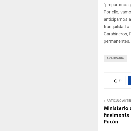
“prepararnos p
Por ello, vam
anticiparnos a
tranquilidad a
Carabineros, 
permanentes, r
ARAUCANIA
0
ARTÍCULO ANTE
Ministerio
finalmente
Pucón