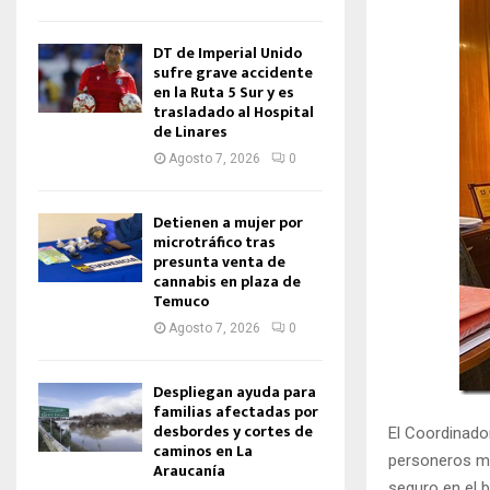
DT de Imperial Unido
sufre grave accidente
en la Ruta 5 Sur y es
trasladado al Hospital
de Linares
Agosto 7, 2026
0
Detienen a mujer por
microtráfico tras
presunta venta de
cannabis en plaza de
Temuco
Agosto 7, 2026
0
Despliegan ayuda para
familias afectadas por
desbordes y cortes de
El Coordinado
caminos en La
personeros mu
Araucanía
seguro en el b