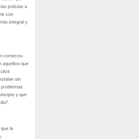
las policías a
nte con
más integral y
el comercio
n aquellos que
culos
nstalan sin
s problemas
nicipio y que
lio”.
 que la
a,