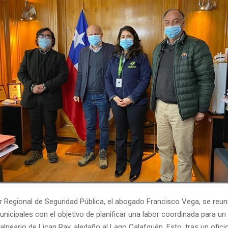
r Regional de Seguridad Pública, el abogado Francisco Vega, se reun
nicipales con el objetivo de planificar una labor coordinada para un
alneario de Lican Ray, aledaño al Lago Calafquén. Esto, tras un ofic