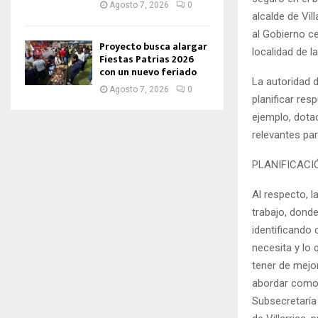
Agosto 7, 2026
0
alcalde de Vill
al Gobierno ce
Proyecto busca alargar
localidad de l
Fiestas Patrias 2026
con un nuevo feriado
La autoridad 
Agosto 7, 2026
0
planificar res
ejemplo, dota
relevantes par
PLANIFICACI
Al respecto, l
trabajo, donde
identificando
necesita y lo 
tener de mejo
abordar como 
Subsecretaría 