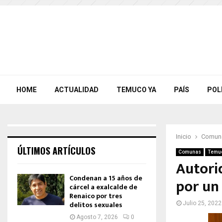
HOME
ACTUALIDAD
TEMUCO YA
PAÍS
POL
Inicio
Comun
ÚLTIMOS ARTÍCULOS
Comunas
Temu
Autori
Condenan a 15 años de
por un
cárcel a exalcalde de
Renaico por tres
delitos sexuales
Julio 25, 2022
Agosto 7, 2026
0