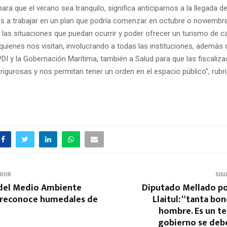
ara que el verano sea tranquilo, significa anticiparnos a la llegada d
os a trabajar en un plan que podría comenzar en octubre o noviembr
 las situaciones que puedan ocurrir y poder ofrecer un turismo de ca
 quienes nos visitan, involucrando a todas las instituciones, además 
PDI y la Gobernación Marítima, también a Salud para que las fiscaliz
igurosas y nos permitan tener un orden en el espacio público”, rubr
RIOR
SIG
 del Medio Ambiente
Diputado Mellado po
 reconoce humedales de
Llaitul: “tanta bo
hombre. Es un ter
gobierno se debe