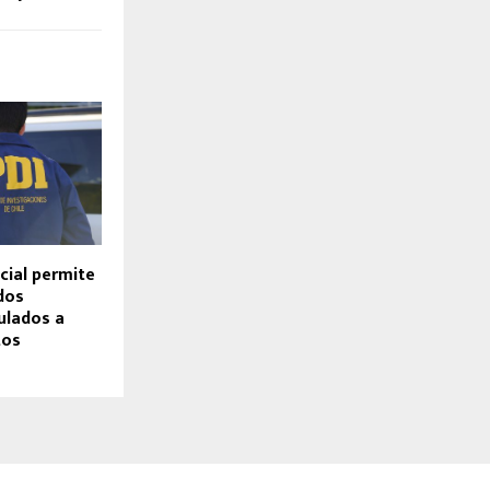
cial permite
dos
ulados a
tos