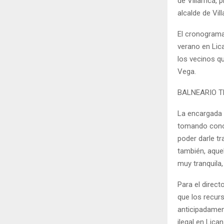
de Villarrica,
alcalde de Vil
El cronograma 
verano en Lica
los vecinos q
Vega.
BALNEARIO T
La encargada 
tomando conoc
poder darle t
también, aquel
muy tranquila,
Para el direct
que los recur
anticipadament
ilegal en Lica