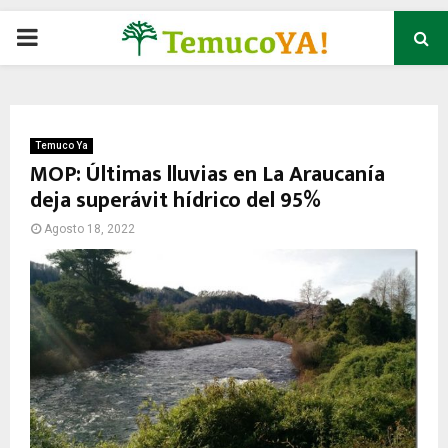
P
R
I
Temuco Ya
MOP: Últimas lluvias en La Araucanía
deja superávit hídrico del 95%
M
Agosto 18, 2022
A
R
Y
M